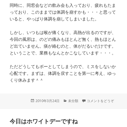
同時に、同窓会などの飲み会も入っており、疲れもたま
っており、このままでは体調を崩すかも・・・と思って
いると、やっぱり体調を崩してしまいました。
しかし、いつもは喉が痛くなり、高熱が出るのですが、
今回の風邪は、のどの痛みもほとんど無く、熱もほとん
ど出ていません。痰が絡むのと、体がだるいだけです。
ということで、業務もなんとかこなしています・・・。
ただどうしてもボーとしてしまうので、ミスをしないか
心配です。まずは、体調を戻すことを第一に考え、ゆっ
くり休みます＾＾
投
2010年3月24日
カ
未分類
コメントをどうぞ
稿
テ
日:
ゴ
リ
今日はホワイトデーですね
ー