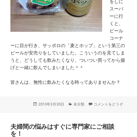
をしに
スーパ
ーに行
くと、
ビール
コーナ
ーに目が行き、サッポロの「麦とホップ」という第三の
ビールが安売りをしていました。こういうのを見てしま
うと、どうしても飲みたくなり、ついつい買ってから揚
げと一緒に飲んでしまいました＾＾
皆さんは、無性に飲みたくなる時ってありませんか？
投
2010年3月30日
カ
未分類
コメントをどうぞ
稿
テ
日:
ゴ
リ
夫婦間の悩みはすぐに専門家にご相談
ー
を！