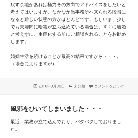
戻す余地があれば極力その方向でアドバイスをしたいと
考えてはいますが、なかなか当事務所へ来られる段階に
なると難しい状態の方がほとんどです。もしいま、少し
でも夫婦間に暗雲が立ち込めている場合は、すぐに離婚
と考えずに、重症化する前にご相談されることをお勧め
します。
婚姻生活を続けることが最高の結果ですから・・・。
（場合によりますが）
投
2010年3月30日
カ
未分類
コメントをどうぞ
稿
テ
日:
ゴ
リ
風邪をひいてしまいました・・・
ー
最近、業務が立て込んでおり、バタバタしておりまし
た。