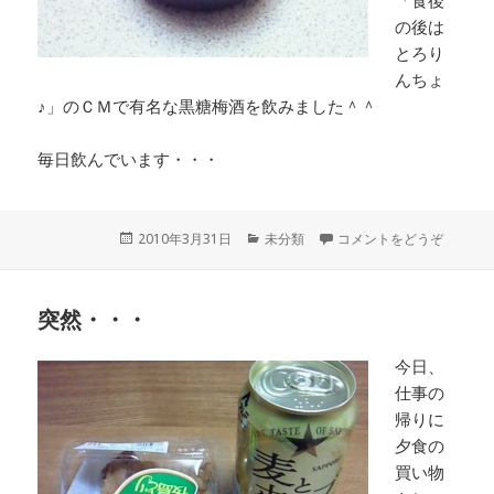
「食後
の後は
とろり
んちょ
♪」のＣＭで有名な黒糖梅酒を飲みました＾＾
毎日飲んでいます・・・
投
2010年3月31日
カ
未分類
コメントをどうぞ
稿
テ
日:
ゴ
リ
突然・・・
ー
今日、
仕事の
帰りに
夕食の
買い物