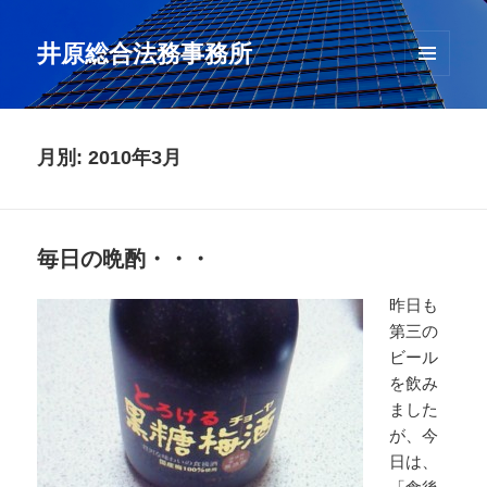
井原総合法務事務所
メニュ
ーとウ
ィジェ
ット
月別: 2010年3月
毎日の晩酌・・・
昨日も
第三の
ビール
を飲み
ました
が、今
日は、