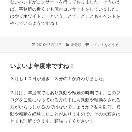
ないバンドがコンサートを行っておりました。そういえ
ば、事務所の近くでも何かコンサートをしていました。
はやりホワイトデーということで、どこともイベントを
やっているようですね！
投
2010年3月14日
カ
未分類
コメントをどうぞ
稿
テ
日:
ゴ
リ
いよいよ年度末ですね！
ー
３月も１０日が過ぎ、３分の１が終わりました。
３月は、年度末でもあり異動や転勤の時期です。このブ
ログをご覧になっている方の中にも異動や転勤をされる
方がいらっしゃるのではないでしょうか？私も以前、異
動や転勤を経験したことがありますので、その大変さは
とても理解できます。頑張ってください！