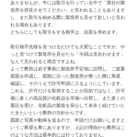
ありませんが、中には取引を行っている中で「貴社の製
造所を拝見させてください」と言われることもあります
し、また取引を始める際に製造所も見せて欲しいと言わ
れる場合もあります。
どちらにしても取引をする相手は、品質を求めます。
取引相手先様を見つけるだけでも大変なことですが、や
っと見つけて製造所を見せたら「今回は見合わせます」
なんて言われると残念ですよね。
よって弊所は必ず事前に製造所予定地に訪問し、ご提案
図面を作成し、図面に沿った製造所が整った際に再度、
確認し、そのうえで許可申請に入るようにしています。
これも、許可だけを取得することが目的ではなく、許可
後に多くの高品質の化粧品を市場へ出荷し、また多くの
委託を受け、化粧品の製造を安心して末永く続けていた
だきたいという弊所の方針からです。
図面と写真や動画を送るので、申請だけお願いしますと
いうご希望も希にありますが、上記の理由から弊所はこ
のような方法は基本的には行っておりません。