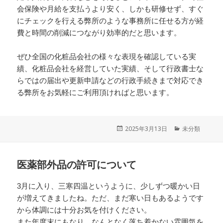
会保険や月給を支払うより安く、しかも研修せず、すぐ
にチェックを行える弊所のような事務所に任せる方が経
費と時間の削減につながり効率的だと思います。
ぜひ全国の化粧品会社の様々な表現を確認している実
績、化粧品会社を経営していた実績、そして行政書士な
らではの届出や更新申請などの行政手続きまで対応でき
る弊所をお気軽にご利用頂ければと思います。
投
2025年3月13日
カ
未分類
稿
テ
日:
ゴ
リ
医薬部外品の許可について
ー
3月に入り、三寒四温というように、少しずつ暖かい日
が増えてきましたね。ただ、まだ寒い日もあるようです
から体調には十分お気を付けください。
また年度末にもなり、なんとなく落ち着かない雰囲気を