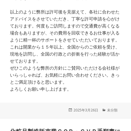
以上のように弊所は許可後を見据えて、各社に合わせた
アドバイスをさせていただき、丁寧な許可申請を心がけ
ております。何度もご訪問しますので交通費が高くなる
場合もありますが、その費用を回収できるお仕事が入る
ように精一杯のサポートをさせていただいております。
これは開業から１５年以上、全国からのご依頼を受け、
現地を訪問し、全国の行政との折衝を行った経験が活か
せております。
ぜひこのような弊所の方針にご賛同いただける会社様が
いらっしゃれば、お気軽にお問い合わせください。きっ
とご満足頂けると思います。
よろしくお願い申し上げます。
投
2025年3月26日
カ
未分類
稿
テ
日:
ゴ
リ