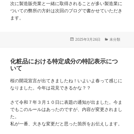
次に製造販売業と一緒に取得されることが多い製造業に
ついての弊所の方針は次回のブログで書かせていただき
ます。
投
2025年3月26日
カ
未分類
稿
テ
日:
ゴ
リ
化粧品における特定成分の特記表示につ
ー
いて
桜の開花宣言が出てきましたね！いよいよ春って感じに
なりました。今年は花見できるかな？？
さて令和７年３月１０日に表題の通知が出ました。今ま
でもこのルールはあったのですが、内容が変更されまし
た。
私が一番、大きな変更だと思った箇所をお伝えします。