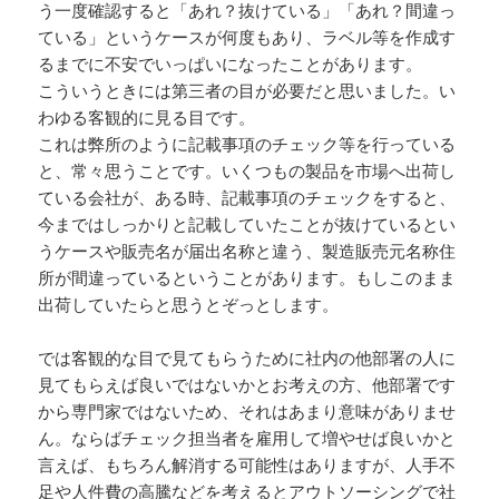
う一度確認すると「あれ？抜けている」「あれ？間違っ
ている」というケースが何度もあり、ラベル等を作成す
るまでに不安でいっぱいになったことがあります。
こういうときには第三者の目が必要だと思いました。い
わゆる客観的に見る目です。
これは弊所のように記載事項のチェック等を行っている
と、常々思うことです。いくつもの製品を市場へ出荷し
ている会社が、ある時、記載事項のチェックをすると、
今まではしっかりと記載していたことが抜けているとい
うケースや販売名が届出名称と違う、製造販売元名称住
所が間違っているということがあります。もしこのまま
出荷していたらと思うとぞっとします。
では客観的な目で見てもらうために社内の他部署の人に
見てもらえば良いではないかとお考えの方、他部署です
から専門家ではないため、それはあまり意味がありませ
ん。ならばチェック担当者を雇用して増やせば良いかと
言えば、もちろん解消する可能性はありますが、人手不
足や人件費の高騰などを考えるとアウトソーシングで社