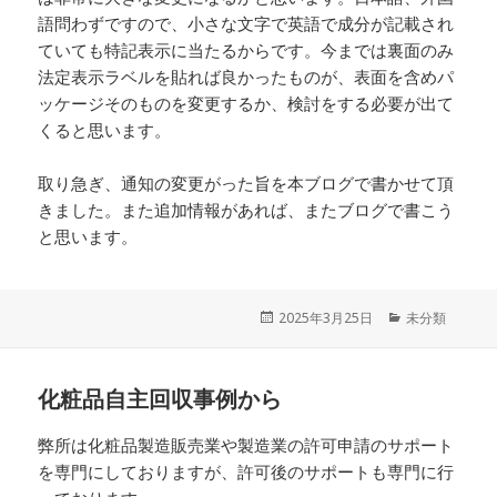
語問わずですので、小さな文字で英語で成分が記載され
ていても特記表示に当たるからです。今までは裏面のみ
法定表示ラベルを貼れば良かったものが、表面を含めパ
ッケージそのものを変更するか、検討をする必要が出て
くると思います。
取り急ぎ、通知の変更がった旨を本ブログで書かせて頂
きました。また追加情報があれば、またブログで書こう
と思います。
投
2025年3月25日
カ
未分類
稿
テ
日:
ゴ
リ
化粧品自主回収事例から
ー
弊所は化粧品製造販売業や製造業の許可申請のサポート
を専門にしておりますが、許可後のサポートも専門に行