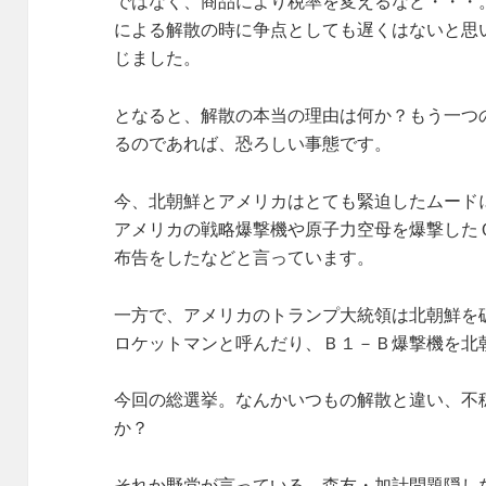
ではなく、商品により税率を変えるなど・・・
による解散の時に争点としても遅くはないと思
じました。
となると、解散の本当の理由は何か？もう一つ
るのであれば、恐ろしい事態です。
今、北朝鮮とアメリカはとても緊迫したムード
アメリカの戦略爆撃機や原子力空母を爆撃した
布告をしたなどと言っています。
一方で、アメリカのトランプ大統領は北朝鮮を
ロケットマンと呼んだり、Ｂ１－Ｂ爆撃機を北
今回の総選挙。なんかいつもの解散と違い、不
か？
それか野党が言っている、森友・加計問題隠し