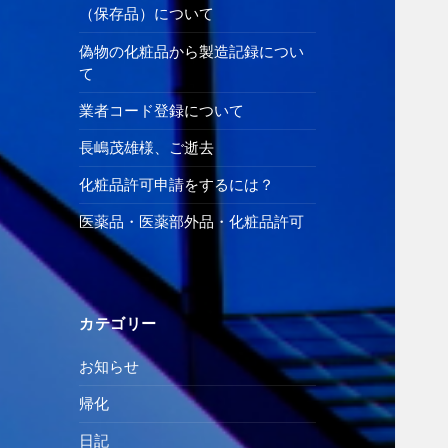
（保存品）について
偽物の化粧品から製造記録につい
て
業者コード登録について
長嶋茂雄様、ご逝去
化粧品許可申請をするには？
医薬品・医薬部外品・化粧品許可
カテゴリー
お知らせ
帰化
日記