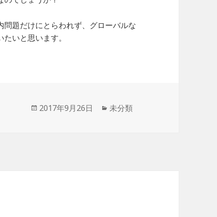
内問題だけにとらわれず、グローバルな
いたいと思います。
投
2017年9月26日
カ
未分類
稿
テ
日:
ゴ
リ
ー