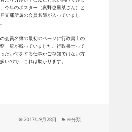
と、今年のポスター（真野恵里菜さん）と
神戸支部所属の会員名簿が入っていまし
た。
その会員名簿の最初のページに行政書士の
業務一覧が載っていました。行政書士って
いったい何をする仕事かご存知ではない方
が多いので、これは助かります。
投
2017年9月28日
カ
未分類
稿
テ