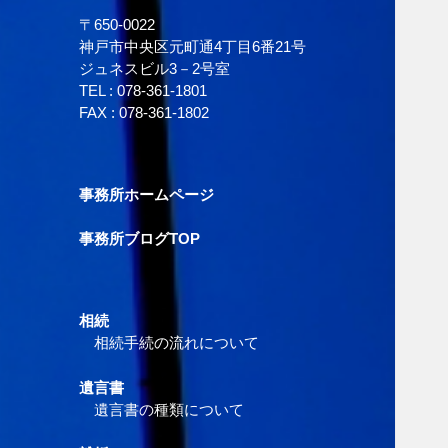
〒650-0022
神戸市中央区元町通4丁目6番21号
ジュネスビル3－2号室
TEL :
078-361-1801
FAX : 078-361-1802
事務所ホームページ
事務所ブログTOP
相続
相続手続の流れについて
遺言書
遺言書の種類について