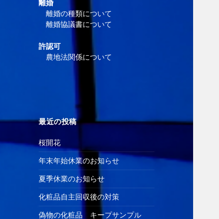
離婚
離婚の種類について
離婚協議書について
許認可
農地法関係について
最近の投稿
桜開花
年末年始休業のお知らせ
夏季休業のお知らせ
化粧品自主回収後の対策
偽物の化粧品 キープサンプル