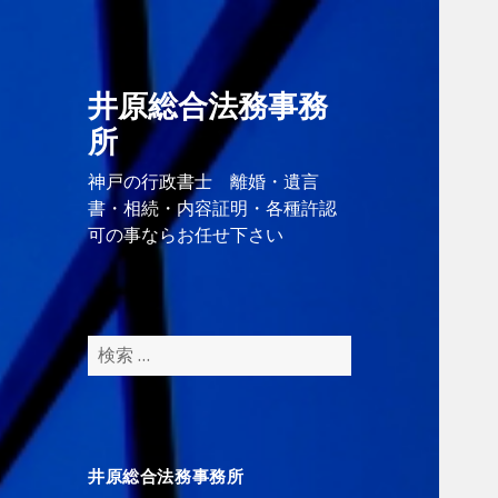
井原総合法務事務
所
神戸の行政書士 離婚・遺言
書・相続・内容証明・各種許認
可の事ならお任せ下さい
検
索
:
井原総合法務事務所