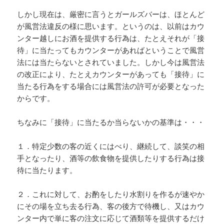
しかし現在は、厳密に言うとガールズバーは、ほとんど
が風営法違反の様に思います。というのは、以前はカウ
ンター越しにお酒を提供する行為は、たとえそれが「接
待」に当たってもカウンターがあればということで風営
法には当たらないとされていました。しかし今は風営法
の改正により、たとえカウンターがあっても「接待」に
当たる行為をする場合には風営法の許可が必要となった
からです。
ちなみに「接待」に当たるか当らないかの基準は・・・
１．特定少数の客の近くにはべり、継続して、談笑の相
手となったり、酒等の飲食物を提供したりする行為は接
待に当たります。
２．これに対して、お酌をしたり水割りを作るが速やか
にその場を立ち去る行為、客の後方で待機し、又はカウ
ンター内で単に客の注文に応じて酒類等を提供するだけ