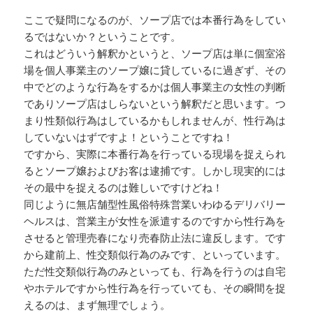
ここで疑問になるのが、ソープ店では本番行為をしてい
るではないか？ということです。
これはどういう解釈かというと、ソープ店は単に個室浴
場を個人事業主のソープ嬢に貸しているに過ぎず、その
中でどのような行為をするかは個人事業主の女性の判断
でありソープ店はしらないという解釈だと思います。つ
まり性類似行為はしているかもしれませんが、性行為は
していないはずですよ！ということですね！
ですから、実際に本番行為を行っている現場を捉えられ
るとソープ嬢およびお客は逮捕です。しかし現実的には
その最中を捉えるのは難しいですけどね！
同じように無店舗型性風俗特殊営業いわゆるデリバリー
ヘルスは、営業主が女性を派遣するのですから性行為を
させると管理売春になり売春防止法に違反します。です
から建前上、性交類似行為のみです、といっています。
ただ性交類似行為のみといっても、行為を行うのは自宅
やホテルですから性行為を行っていても、その瞬間を捉
えるのは、まず無理でしょう。