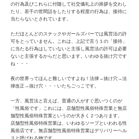
の行為及びこれらに付随して社交儀礼上の挨拶を交わし
たり、若干の世間話をしたりする程度の行為は、接待に
当たらないとされています。
ただほとんどのスナックやガールズバーでは風営法の許
可をとっていません。これは、上記で言う１の「接待」
に当たる行為はしていないと主張し風営法の許可は必要
ないと主張するからだと思います。いわゆる抜け穴です
ね・・・
夜の世界ってほんと難しいですよね！法律→抜け穴→法
律改正→抜け穴・・・いたちごっこです。
一方、風営法と言えば、普通の人がすぐ思いつくのが
「性風俗です」これには、店舗型性風俗特殊営業と無店
舗型性風俗特殊営業というのが大きく２つあります。
店舗型性風俗特殊営業は、いわゆるソープといわれる性
風俗店です。無店舗型性風俗特殊営業はデリバリーヘル
スと呼ばれる物です。