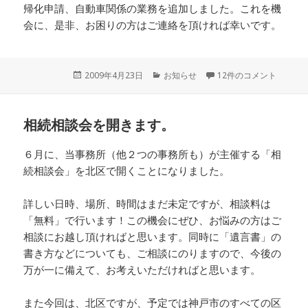
帰化申請、自動車関係の業務を追加しました。これを機
会に、是非、お困りの方はご連絡を頂ければ幸いです。
投
2009年4月23日
カ
お知らせ
12件のコメント
稿
テ
日:
ゴ
リ
相続相談会を開きます。
ー
６月に、当事務所（他２つの事務所も）が主催する「相
続相談会」を北区で開くことになりました。
詳しい日時、場所、時間はまだ未定ですが、相談料は
「無料」で行います！この機会にぜひ、お悩みの方はご
相談にお越し頂ければと思います。同時に「遺言書」の
書き方などについても、ご相談にのりますので、今後の
万が一に備えて、お考えいただければと思います。
また今回は、北区ですが、予定では神戸市のすべての区