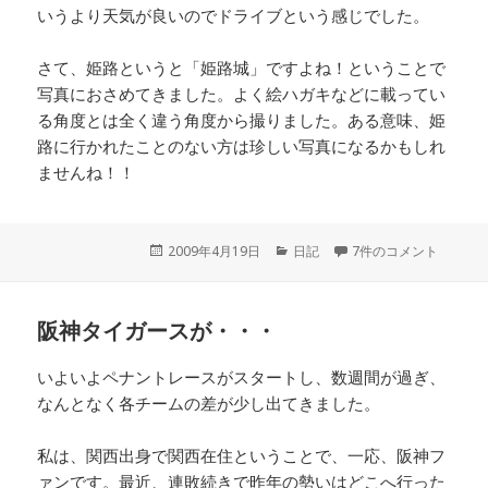
いうより天気が良いのでドライブという感じでした。
さて、姫路というと「姫路城」ですよね！ということで
写真におさめてきました。よく絵ハガキなどに載ってい
る角度とは全く違う角度から撮りました。ある意味、姫
路に行かれたことのない方は珍しい写真になるかもしれ
ませんね！！
投
2009年4月19日
カ
日記
7件のコメント
稿
テ
日:
ゴ
リ
阪神タイガースが・・・
ー
いよいよペナントレースがスタートし、数週間が過ぎ、
なんとなく各チームの差が少し出てきました。
私は、関西出身で関西在住ということで、一応、阪神フ
ァンです。最近、連敗続きで昨年の勢いはどこへ行った