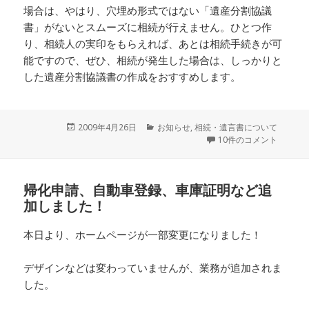
場合は、やはり、穴埋め形式ではない「遺産分割協議
書」がないとスムーズに相続が行えません。ひとつ作
り、相続人の実印をもらえれば、あとは相続手続きが可
能ですので、ぜひ、相続が発生した場合は、しっかりと
した遺産分割協議書の作成をおすすめします。
投
2009年4月26日
カ
お知らせ
,
相続・遺言書について
稿
テ
10件のコメント
日:
ゴ
リ
ー
帰化申請、自動車登録、車庫証明など追
加しました！
本日より、ホームページが一部変更になりました！
デザインなどは変わっていませんが、業務が追加されま
した。