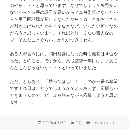
のやら・・・と思っています。なぜでしょう？矢野がい
ないから？５番の調子が悪いから？真弓監督になったか
ら？甲子園球場が新しくなったから？カーネルおじさん
が引き上げられたから？？などなど、いったい何でなの
だろうと思っています。それほど詳しくない素人なの
で、そんなことぐらいしか思いつきません。
ある人が言うには、岡田監督になった時も最初は４位や
った、とのこと。ですから、真弓監督一年目は、まあこ
んなもんじゃないか・・・といっていました。
ただ、ともあれ、「勝ってほしい！！」のが一番の希望
です！今日は、どうでしょうか？とりあえず、応援しか
できませんので、ビールを飲みながら応援しようと思い
ます・・・。
投
2009年4月16日
カ
日記
11件のコメント
稿
テ