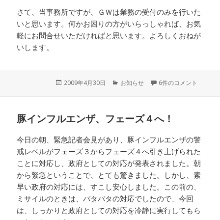
さて、当事務所ですが、ＧＷは業務の受付のみを行いた
いと思います。何かお困りの方がいらっしゃれば、お気
軽にお問合せいただければと思います。よろしくおねが
いします。
投
2009年4月30日
カ
お知らせ
6件のコメント
稿
テ
日:
ゴ
リ
豚インフルエンザ、フェーズ４へ！
ー
今日の朝、緊急記者会見があり、豚インフルエンザの警
戒レベルがフェーズ３からフェーズ４へ引き上げられた
ことに対応し、政府としての対応が発表されました。朝
から緊急ということで、とても驚きました。しかし、素
早い政府の対応には、すこし安心しました。この前の、
ミサイルのときは、バタバタの対応でしたので、今回
は、しっかりと政府としての対応を冷静に実行してもら