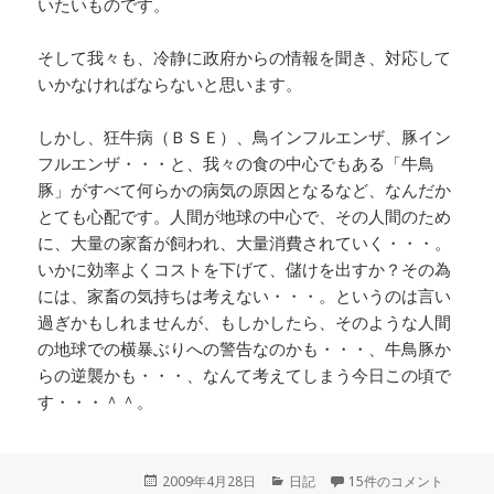
いたいものです。
そして我々も、冷静に政府からの情報を聞き、対応して
いかなければならないと思います。
しかし、狂牛病（ＢＳＥ）、鳥インフルエンザ、豚イン
フルエンザ・・・と、我々の食の中心でもある「牛鳥
豚」がすべて何らかの病気の原因となるなど、なんだか
とても心配です。人間が地球の中心で、その人間のため
に、大量の家畜が飼われ、大量消費されていく・・・。
いかに効率よくコストを下げて、儲けを出すか？その為
には、家畜の気持ちは考えない・・・。というのは言い
過ぎかもしれませんが、もしかしたら、そのような人間
の地球での横暴ぶりへの警告なのかも・・・、牛鳥豚か
らの逆襲かも・・・、なんて考えてしまう今日この頃で
す・・・＾＾。
投
2009年4月28日
カ
日記
15件のコメント