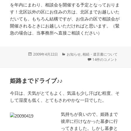
を年内にまわり、相談会を開催する予定となっておりま
す！北区以外の区にお住みの方は、北区までお越しいた
だいても、もちろん結構ですが、お住みの区で相談会が
開催されるときにお越しいただければと思います。（緊
急の場合は、当事務所へ直接ご相談ください）
投
2009年4月22日
カ
お知らせ
,
相続・遺言書について
稿
テ
14件のコメント
日:
ゴ
リ
ー
姫路までドライブ♪♪
今日は、天気がとてもよく、気温も少し汗ばむ程度、そ
して湿度も低く、とてもさわやかな一日でした。
気持ちが良いので、姫路まで
彼岸に行けなかった墓参に行
ってきました。しかし墓参と