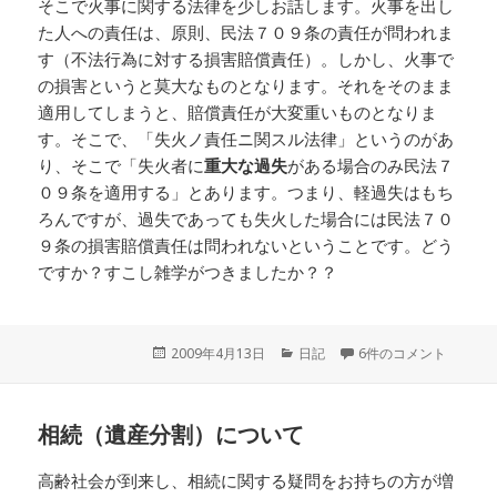
そこで火事に関する法律を少しお話します。火事を出し
た人への責任は、原則、民法７０９条の責任が問われま
す（不法行為に対する損害賠償責任）。しかし、火事で
の損害というと莫大なものとなります。それをそのまま
適用してしまうと、賠償責任が大変重いものとなりま
す。そこで、「失火ノ責任ニ関スル法律」というのがあ
り、そこで「失火者に
重大な過失
がある場合のみ民法７
０９条を適用する」とあります。つまり、軽過失はもち
ろんですが、過失であっても失火した場合には民法７０
９条の損害賠償責任は問われないということです。どう
ですか？すこし雑学がつきましたか？？
投
2009年4月13日
カ
日記
6件のコメント
稿
テ
日:
ゴ
リ
相続（遺産分割）について
ー
高齢社会が到来し、相続に関する疑問をお持ちの方が増