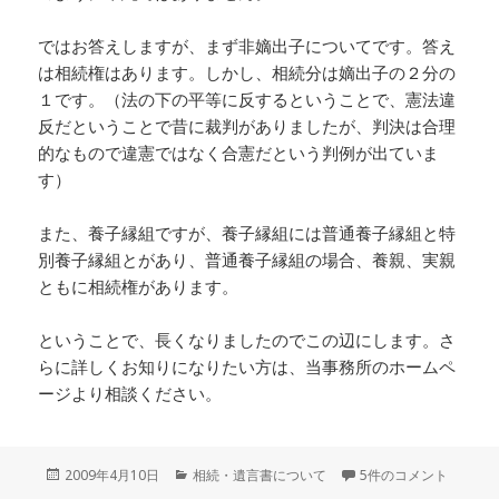
ではお答えしますが、まず非嫡出子についてです。答え
は相続権はあります。しかし、相続分は嫡出子の２分の
１です。（法の下の平等に反するということで、憲法違
反だということで昔に裁判がありましたが、判決は合理
的なもので違憲ではなく合憲だという判例が出ていま
す）
また、養子縁組ですが、養子縁組には普通養子縁組と特
別養子縁組とがあり、普通養子縁組の場合、養親、実親
ともに相続権があります。
ということで、長くなりましたのでこの辺にします。さ
らに詳しくお知りになりたい方は、当事務所のホームペ
ージより相談ください。
投
2009年4月10日
カ
相続・遺言書について
5件のコメント
稿
テ