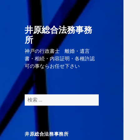
井原総合法務事務
所
神戸の行政書士 離婚・遺言
書・相続・内容証明・各種許認
可の事ならお任せ下さい
検
索
:
井原総合法務事務所