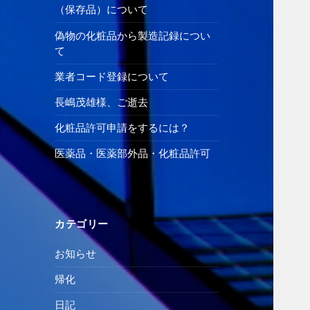
（保存品）について
偽物の化粧品から製造記録につい
て
業者コード登録について
長嶋茂雄様、ご逝去
化粧品許可申請をするには？
医薬品・医薬部外品・化粧品許可
カテゴリー
お知らせ
帰化
日記