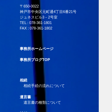
〒650-0022
神戸市中央区元町通4丁目6番21号
ジュネスビル3－2号室
TEL :
078-361-1801
FAX : 078-361-1802
事務所ホームページ
事務所ブログTOP
相続
相続手続の流れについて
遺言書
遺言書の種類について