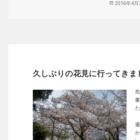
投
2016年4月
稿
日:
久しぶりの花見に行ってきま