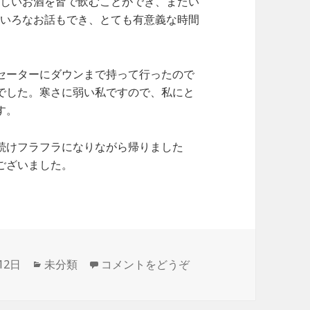
いしいお酒を皆で飲むことができ、またい
ろいろなお話もでき、とても有意義な時間
セーターにダウンまで持って行ったので
でした。寒さに弱い私ですので、私にと
す。
続けフラフラになりながら帰りました
ございました。
12日
カ
未分類
コメントをどうぞ
テ
ゴ