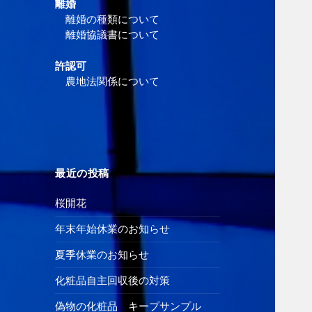
離婚
離婚の種類について
離婚協議書について
許認可
農地法関係について
最近の投稿
桜開花
年末年始休業のお知らせ
夏季休業のお知らせ
化粧品自主回収後の対策
偽物の化粧品 キープサンプル