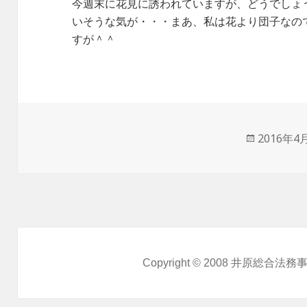
今週末に花見に誘われていますが、どうでしょ
いそうな気が・・・まあ、私は花より団子なの
すが＾＾
投
2016年4
稿
日:
Copyright © 2008
井原総合法務