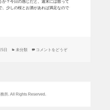
うか？今日の感じだと、週末には散って
で、少しの桜とお酒があれば満足なので
月5日
カ
未分類
コメントをどうぞ
テ
ゴ
リ
ー
事務所
. All Rights Reserved.