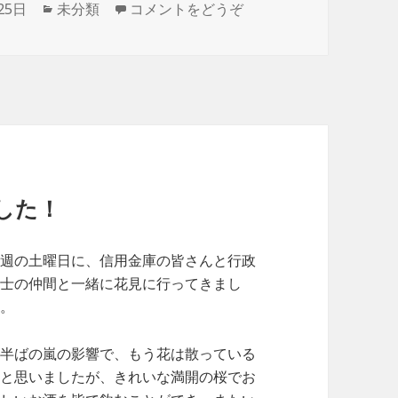
25日
カ
未分類
コメントをどうぞ
テ
ゴ
リ
ー
した！
先週の土曜日に、信用金庫の皆さんと行政
書士の仲間と一緒に花見に行ってきまし
た。
週半ばの嵐の影響で、もう花は散っている
かと思いましたが、きれいな満開の桜でお