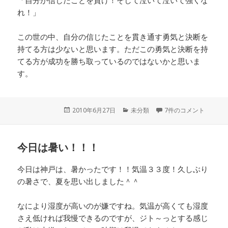
「自分が信じたことを貫け！そして泣いて泣いて強くな
れ！」
この世の中、自分の信じたことを貫き通す勇気と決断を
持てる方は少ないと思います。ただこの勇気と決断を持
てる方が成功を勝ち取っているのではないかと思いま
す。
投
2010年6月27日
カ
未分類
7件のコメント
稿
テ
日:
ゴ
リ
今日は暑い！！！
ー
今日は神戸は、暑かったです！！気温３３度！久しぶり
の暑さで、夏を思い出しました＾＾
なにより湿度が高いのが嫌ですね。気温が高くても湿度
さえ低ければ我慢できるのですが、ジト～っとする感じ