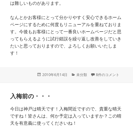
は難しいものがあります。
なんとかお客様にとって分かりやすく安心できるホーム
ページにするために何度もリニューアルを重ねておりま
す。今後もお客様にとって一番良いホームページだと思
ってもらえるように試行錯誤を繰り返し改善をしていき
たいと思っておりますので、よろしくお願いいたしま
す！
投
2010年6月14日
カ
未分類
8件のコメント
稿
テ
日:
ゴ
リ
入梅前の・・・
ー
今日は神戸は晴天です！入梅間近ですので、貴重な晴天
ですね！皆さんは、何か予定は入っていますか？この晴
天を有意義に使ってくださいね！