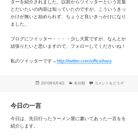
ターを紹介されました。以前からツイッターという言葉
とだいたいの内容は知っていたのですが、こういうきっ
かけが無いと始められず、ちょうど良いきっかけになり
ました。
ブログにツイッター・・・・少し大変ですが、なんとか
頑張りたいと思いますので、フォローしてくださいね！
私のツイッターです→
http://twitter.com/officeihara
投
2010年6月4日
カ
未分類
コメントをどうぞ
稿
テ
日:
ゴ
リ
今日の一言
ー
今日は、先日行ったラーメン屋に書いてあった一言をを
紹介します。