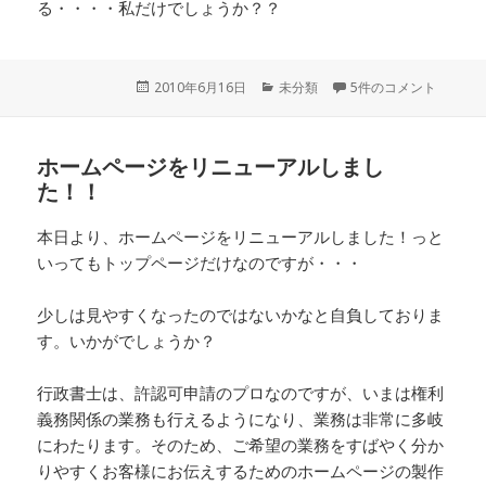
る・・・・私だけでしょうか？？
投
2010年6月16日
カ
未分類
5件のコメント
稿
テ
日:
ゴ
リ
ホームページをリニューアルしまし
ー
た！！
本日より、ホームページをリニューアルしました！っと
いってもトップページだけなのですが・・・
少しは見やすくなったのではないかなと自負しておりま
す。いかがでしょうか？
行政書士は、許認可申請のプロなのですが、いまは権利
義務関係の業務も行えるようになり、業務は非常に多岐
にわたります。そのため、ご希望の業務をすばやく分か
りやすくお客様にお伝えするためのホームページの製作