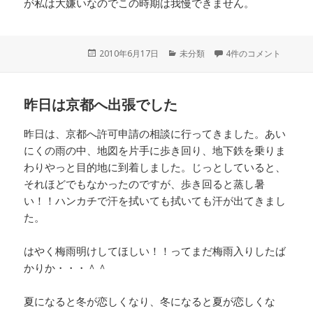
が私は大嫌いなのでこの時期は我慢できません。
投
2010年6月17日
カ
未分類
4件のコメント
稿
テ
日:
ゴ
リ
昨日は京都へ出張でした
ー
昨日は、京都へ許可申請の相談に行ってきました。あい
にくの雨の中、地図を片手に歩き回り、地下鉄を乗りま
わりやっと目的地に到着しました。じっとしていると、
それほどでもなかったのですが、歩き回ると蒸し暑
い！！ハンカチで汗を拭いても拭いても汗が出てきまし
た。
はやく梅雨明けしてほしい！！ってまだ梅雨入りしたば
かりか・・・＾＾
夏になると冬が恋しくなり、冬になると夏が恋しくな