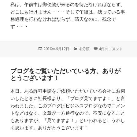
私は、午前中は郵便物が来るのを待たなければならず、
どこにも行けません・・・そして午後は、残っている事
務処理を行わなければならず、晴天なのに、残念で
す・・・
投
2010年6月12日
カ
未分類
4件のコメント
稿
テ
日:
ゴ
リ
ブログをご覧いただいている方、ありが
ー
とうございます！
本日、ある許可申請をご依頼いただいている会社にお伺
いしたときに社長様より、「ブログ見てますよ！」と言
われました。このブログはビジネスブログなのでコメン
トなどはなく、文章が一方通行なので、不安になること
もありますが、「見てますよ！」といわれると、うれし
く思います。ありがとうございます！