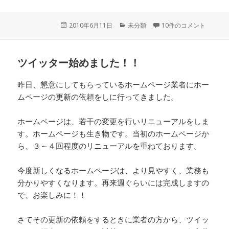
投
2010年6月11日
カ
未分類
10件のコメント
稿
テ
日:
ゴ
リ
ツイッター始めました！！
ー
昨日、懇意にしてもらっているホームページ業者にホー
ムページの更新の依頼をしに行ってきました。
ホームページは、若干の変更を行いリニューアルをしま
す。ホームページも生き物です。当初のホームページか
ら、３～４回程度のリニューアルを重ねております。
今度新しくなるホームページは、より見やすく、業務も
分かりやすくなります。再来週ぐらいには完成しますの
で、お楽しみに！！
さてその更新の依頼をするときに業者の方から、ツイッ