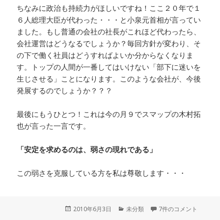
ちなみに政治も持続力がほしいですね！ここ２０年で１
６人総理大臣が代わった・・・と小泉元首相が言ってい
ました。もし普通の会社の社長がこれほど代わったら、
会社運営はどうなるでしょうか？毎回方針が変わり、そ
の下で働く社員はどうすればよいか分からなくなりま
す。トップの人間が一番してはいけない「部下に迷いを
生じさせる」ことになります。このような会社が、今後
発展するのでしょうか？？？
最後にもうひとつ！これは今の月９でスマップの木村拓
也が言った一言です。
「安定を求めるのは、弱さの現れである」
この弱さを克服している方を私は尊敬します・・・
投
2010年6月3日
カ
未分類
7件のコメント
稿
テ