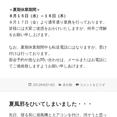
＜夏期休業期間＞
８月１５日（水）～１６日（木）
８月１７日（金）より通常通り業務を行っております。
皆様には大変ご迷惑をおかけいたしますが、何卒ご理解
をお願い申し上げます。
なお、夏期休業期間中も転送電話にはなりますが、受け
付けは行っております。
面会予約や急なお問い合わせは、メールまたはお電話に
てご連絡致しますようお願い申しあげます。
投
2012年8月14日
カ
未分類
コメントをどうぞ
稿
テ
日:
ゴ
リ
夏風邪をひいてしまいました・・・
ー
先日、寝る前に扇風機とエアコンを付け、消そうと思っ