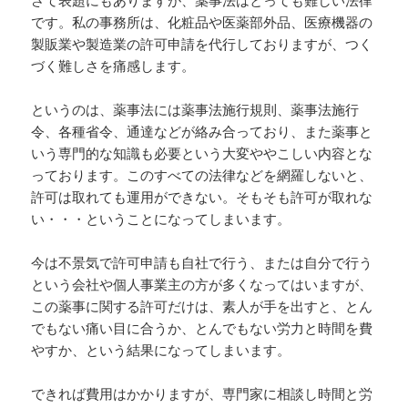
さて表題にもありますが、薬事法はとっても難しい法律
です。私の事務所は、化粧品や医薬部外品、医療機器の
製販業や製造業の許可申請を代行しておりますが、つく
づく難しさを痛感します。
というのは、薬事法には薬事法施行規則、薬事法施行
令、各種省令、通達などが絡み合っており、また薬事と
いう専門的な知識も必要という大変ややこしい内容とな
っております。このすべての法律などを網羅しないと、
許可は取れても運用ができない。そもそも許可が取れな
い・・・ということになってしまいます。
今は不景気で許可申請も自社で行う、または自分で行う
という会社や個人事業主の方が多くなってはいますが、
この薬事に関する許可だけは、素人が手を出すと、とん
でもない痛い目に合うか、とんでもない労力と時間を費
やすか、という結果になってしまいます。
できれば費用はかかりますが、専門家に相談し時間と労