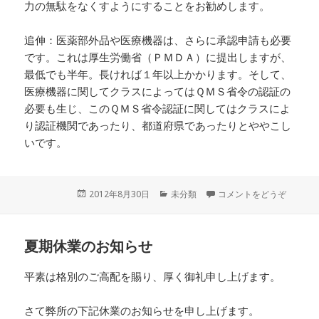
力の無駄をなくすようにすることをお勧めします。
追伸：医薬部外品や医療機器は、さらに承認申請も必要
です。これは厚生労働省（ＰＭＤＡ）に提出しますが、
最低でも半年。長ければ１年以上かかります。そして、
医療機器に関してクラスによってはＱＭＳ省令の認証の
必要も生じ、このＱＭＳ省令認証に関してはクラスによ
り認証機関であったり、都道府県であったりとややこし
いです。
投
2012年8月30日
カ
未分類
コメントをどうぞ
稿
テ
日:
ゴ
リ
夏期休業のお知らせ
ー
平素は格別のご高配を賜り、厚く御礼申し上げます。
さて弊所の下記休業のお知らせを申し上げます。