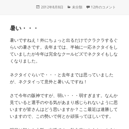
投
2012年8月8日
カ
未分類
12件のコメント
稿
テ
日:
ゴ
リ
暑い・・・
ー
暑いですねえ！外にちょっと出るだけでクラクラするぐ
らいの暑さです。去年までは、半袖に一応ネクタイをし
ていましたが今年は完全なクールビズでネクタイもしな
くなりました。
ネクタイぐらいで・・・と去年までは思っていました
が、ネクタイって意外と暑いんですね！
さて今年の阪神ですが、弱い・・・弱すぎます。なんか
見ていると選手のやる気があまり感じられないように思
いますが皆さんはどう思いますか？ここ最近は連勝して
いますので、この勢いで何とか頑張ってほしいです。