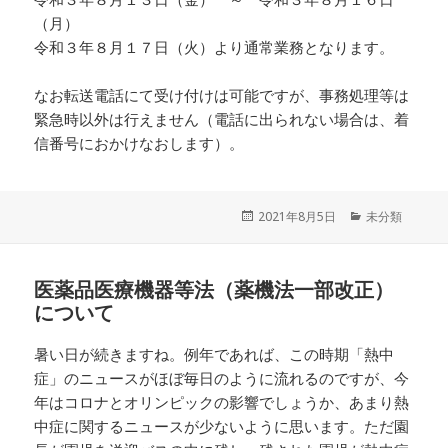
（月）
令和３年８月１７日（火）より通常業務となります。
なお転送電話にて受け付けは可能ですが、事務処理等は
緊急時以外は行えません（電話に出られない場合は、着
信番号におかけなおします）。
投
2021年8月5日
カ
未分類
稿
テ
日:
ゴ
リ
医薬品医療機器等法（薬機法一部改正）
ー
について
暑い日が続きますね。例年であれば、この時期「熱中
症」のニュースがほぼ毎日のように流れるのですが、今
年はコロナとオリンピックの影響でしょうか、あまり熱
中症に関するニュースが少ないように思います。ただ園