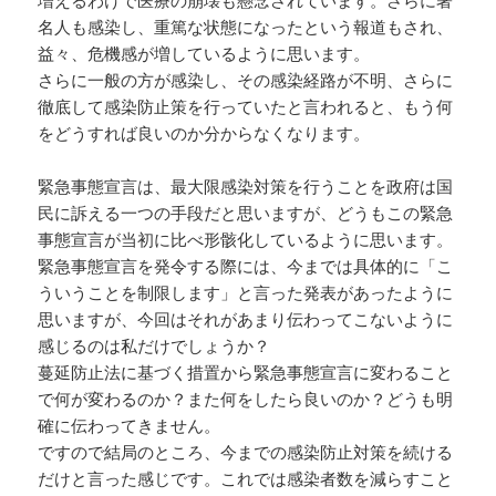
増えるわけで医療の崩壊も懸念されています。さらに著
名人も感染し、重篤な状態になったという報道もされ、
益々、危機感が増しているように思います。
さらに一般の方が感染し、その感染経路が不明、さらに
徹底して感染防止策を行っていたと言われると、もう何
をどうすれば良いのか分からなくなります。
緊急事態宣言は、最大限感染対策を行うことを政府は国
民に訴える一つの手段だと思いますが、どうもこの緊急
事態宣言が当初に比べ形骸化しているように思います。
緊急事態宣言を発令する際には、今までは具体的に「こ
ういうことを制限します」と言った発表があったように
思いますが、今回はそれがあまり伝わってこないように
感じるのは私だけでしょうか？
蔓延防止法に基づく措置から緊急事態宣言に変わること
で何が変わるのか？また何をしたら良いのか？どうも明
確に伝わってきません。
ですので結局のところ、今までの感染防止対策を続ける
だけと言った感じです。これでは感染者数を減らすこと