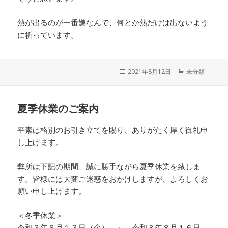
熱が出るのが一番嫌なんで、何とか熱だけは出ないよう
に祈っています。
投
2021年8月12日
カ
未分類
稿
テ
日:
ゴ
リ
夏季休業のご案内
ー
平素は格別のお引き立てを賜り、ありがたく厚く御礼申
し上げます。
弊所は下記の期間、誠に勝手ながら夏季休業を致しま
す。皆様には大変ご迷惑をおかけしますが、よろしくお
願い申し上げます。
＜冬季休業＞
令和３年８月１３日（金） ～ 令和３年８月１６日