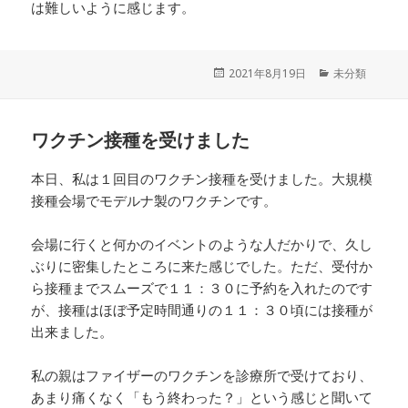
は難しいように感じます。
投
2021年8月19日
カ
未分類
稿
テ
日:
ゴ
リ
ワクチン接種を受けました
ー
本日、私は１回目のワクチン接種を受けました。大規模
接種会場でモデルナ製のワクチンです。
会場に行くと何かのイベントのような人だかりで、久し
ぶりに密集したところに来た感じでした。ただ、受付か
ら接種までスムーズで１１：３０に予約を入れたのです
が、接種はほぼ予定時間通りの１１：３０頃には接種が
出来ました。
私の親はファイザーのワクチンを診療所で受けており、
あまり痛くなく「もう終わった？」という感じと聞いて