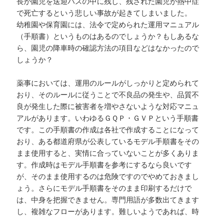
長が園児を送迎バスの中に残し、残された園児が熱中症
で死亡するという悲しい事故が起きてしまいました。
幼稚園や保育園には、法令で定められた運用マニュアル
（手順書）というものはあるのでしょうか？もしあるな
ら、園児の降車時の確認方法の項目などはなかったので
しょうか？
薬事においては、運用のルールがしっかりと定められて
おり、そのルールに従うことで不良品の発生や、品質不
良が発生した際に被害者を増やさないような対応マニュ
アルがあります。いわゆるＧＱＰ・ＧＶＰという手順書
です。この手順書の作成は各社で作成することになって
おり、ある都道府県が公表しているモデル手順書をその
まま使用すると、実情に合っていないことが多くありま
す。作成時はモデル手順書を参考にするなら良いです
が、そのまま使用するのは危険ですのでやめておきまし
ょう。さらにモデル手順書をそのまま印刷するだけで
は、中身を把握できません。専門用語が多数出てきます
し、複雑なフローがあります。難しいようであれば、時