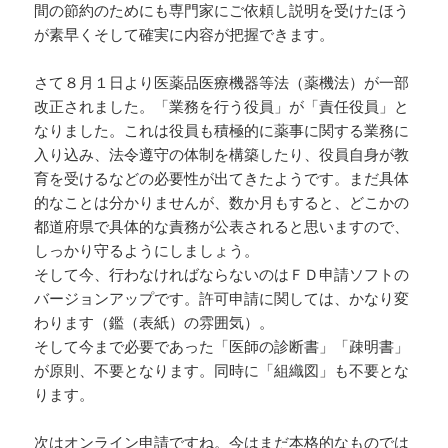
間の節約のためにも専門家にご依頼し説明を受けたほう
が素早くそして確実に内容が把握できます。
さて８月１日より医薬品医療機器等法（薬機法）が一部
改正されました。「業務を行う役員」が「責任役員」と
なりました。これは役員も積極的に薬事に関する業務に
入り込み、法令遵守の体制を構築したり、役員自身が教
育を受けるなどの必要性が出てきたようです。まだ具体
的なことは分かりませんが、数か月もすると、どこかの
都道府県で具体的な責務が公表されると思いますので、
しっかり守るようにしましょう。
そして今、行わなければならないのはＦＤ申請ソフトの
バージョンアップです。許可申請に関しては、かなり変
わります（鑑（表紙）の雰囲気）。
そして今まで必要であった「医師の診断書」「疎明書」
が原則、不要となります。同時に「組織図」も不要とな
ります。
次はオンライン申請ですね。今はまだ本格的なものでは