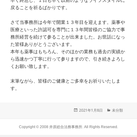
早く終息し、１日も早く以前のようなライフスタイルに
戻ることを祈るばかりです。
さて当事務所は今年で開業１３年目を迎えます。薬事や
医療といった許認可を専門に１３年間皆様のご協力で事
務所経営を続けて参ることが出来ました。お世話になっ
た皆様ありがとうございます。
本年も薬事はもちろん、そのほかの業務も過去の実績か
ら迅速かつ丁寧に行って参りますので、引き続きよろし
くお願い致します。
末筆ながら、皆様のご健康とご多幸をお祈りいたしま
す。
投
2021年1月8日
カ
未分類
稿
テ
日:
ゴ
リ
Copyright © 2008
井原総合法務事務所
. All Rights Reserved.
ー