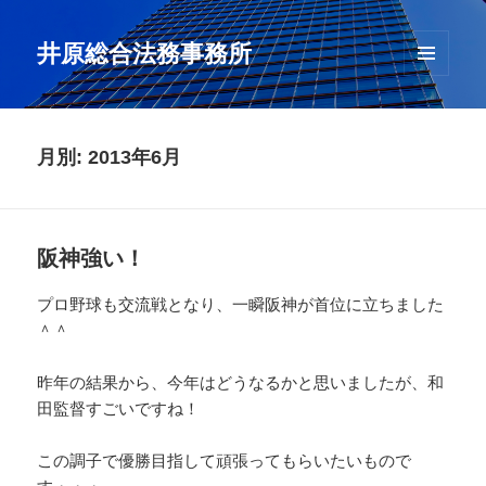
井原総合法務事務所
メニュ
ーとウ
ィジェ
ット
月別: 2013年6月
阪神強い！
プロ野球も交流戦となり、一瞬阪神が首位に立ちました
＾＾
昨年の結果から、今年はどうなるかと思いましたが、和
田監督すごいですね！
この調子で優勝目指して頑張ってもらいたいもので