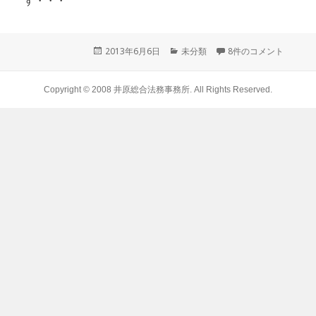
す・・・
投
2013年6月6日
カ
未分類
8件のコメント
稿
テ
日:
ゴ
リ
Copyright © 2008
井原総合法務事務所
. All Rights Reserved.
ー