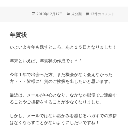
投
2010年12月17日
カ
未分類
13件のコメント
稿
テ
日:
ゴ
リ
年賀状
ー
いよいよ今年も残すところ、あと１５日となりました！
年末といえば、年賀状の作成です＾＾
今年１年で出会った方、また機会がなく会えなかった
方・・・皆様に年賀のご挨拶を出したいと思います。
最近は、メールが中心となり、なかなか郵便でご連絡す
ることやご挨拶をすることが少なくなりました。
しかし、メールではない温かみを感じるハガキでの挨拶
はなくならすことがないようにしたいですね！