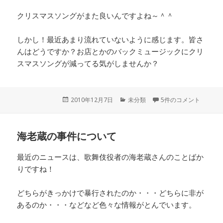
クリスマスソングがまた良いんですよね～＾＾
しかし！最近あまり流れていないように感じます。皆さ
んはどうですか？お店とかのバックミュージックにクリ
スマスソングが減ってる気がしませんか？
投
2010年12月7日
カ
未分類
5件のコメント
稿
テ
日:
ゴ
リ
海老蔵の事件について
ー
最近のニュースは、歌舞伎役者の海老蔵さんのことばか
りですね！
どちらがきっかけで暴行されたのか・・・どちらに非が
あるのか・・・などなど色々な情報がとんでいます。