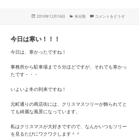
投
2010年12月16日
カ
未分類
コメントをどうぞ
稿
テ
日:
ゴ
リ
今日は寒い！！！
ー
今日は、寒かったですね！
事務所から駐車場まで５分ほどですが、それでも寒かっ
たです・・・
いよいよ冬の到来ですね！
元町通りの商店街には、クリスマスツリーが飾られてと
ても綺麗な風景になっています。
私はクリスマスが大好きですので、なんかいつもツリー
を見るたびにワクワクします＾＾