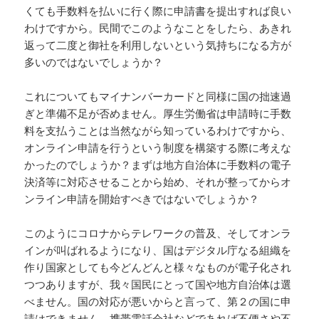
くても手数料を払いに行く際に申請書を提出すれば良い
わけですから。民間でこのようなことをしたら、あきれ
返って二度と御社を利用しないという気持ちになる方が
多いのではないでしょうか？
これについてもマイナンバーカードと同様に国の拙速過
ぎと準備不足が否めません。厚生労働省は申請時に手数
料を支払うことは当然ながら知っているわけですから、
オンライン申請を行うという制度を構築する際に考えな
かったのでしょうか？まずは地方自治体に手数料の電子
決済等に対応させることから始め、それが整ってからオ
ンライン申請を開始すべきではないでしょうか？
このようにコロナからテレワークの普及、そしてオンラ
インが叫ばれるようになり、国はデジタル庁なる組織を
作り国家としても今どんどんと様々なものが電子化され
つつありますが、我々国民にとって国や地方自治体は選
べません。国の対応が悪いからと言って、第２の国に申
請はできません。携帯電話会社などであれば不便さや不