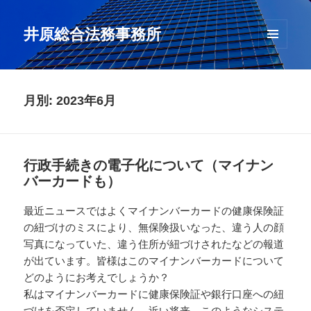
井原総合法務事務所
メニュ
ーとウ
ィジェ
ット
月別: 2023年6月
行政手続きの電子化について（マイナン
バーカードも）
最近ニュースではよくマイナンバーカードの健康保険証
の紐づけのミスにより、無保険扱いなった、違う人の顔
写真になっていた、違う住所が紐づけされたなどの報道
が出ています。皆様はこのマイナンバーカードについて
どのようにお考えでしょうか？
私はマイナンバーカードに健康保険証や銀行口座への紐
づけを否定していません。近い将来、このようなシステ