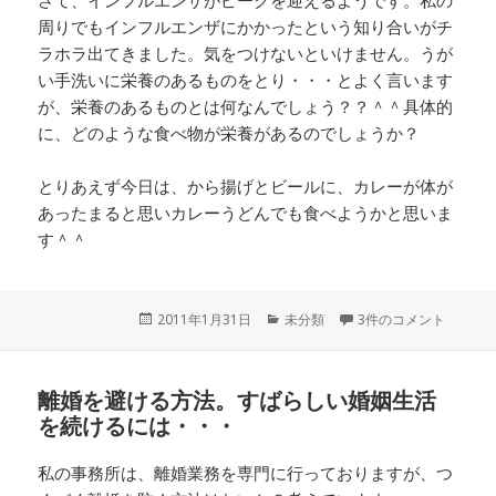
さて、インフルエンザがピークを迎えるようです。私の
周りでもインフルエンザにかかったという知り合いがチ
ラホラ出てきました。気をつけないといけません。うが
い手洗いに栄養のあるものをとり・・・とよく言います
が、栄養のあるものとは何なんでしょう？？＾＾具体的
に、どのような食べ物が栄養があるのでしょうか？
とりあえず今日は、から揚げとビールに、カレーが体が
あったまると思いカレーうどんでも食べようかと思いま
す＾＾
投
2011年1月31日
カ
未分類
3件のコメント
稿
テ
日:
ゴ
リ
離婚を避ける方法。すばらしい婚姻生活
ー
を続けるには・・・
私の事務所は、離婚業務を専門に行っておりますが、つ