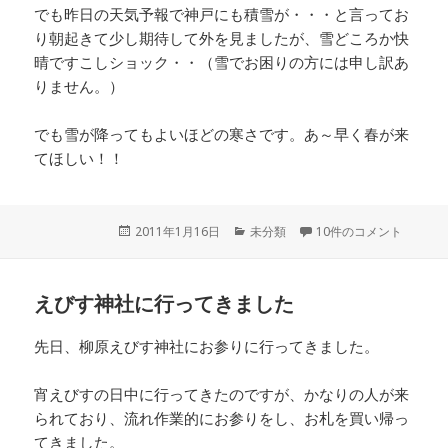
でも昨日の天気予報で神戸にも積雪が・・・と言ってお
り朝起きて少し期待して外を見ましたが、雪どころか快
晴ですこしショック・・（雪でお困りの方には申し訳あ
りません。）
でも雪が降ってもよいほどの寒さです。あ～早く春が来
てほしい！！
投
2011年1月16日
カ
未分類
10件のコメント
稿
テ
日:
ゴ
リ
えびす神社に行ってきました
ー
先日、柳原えびす神社にお参りに行ってきました。
宵えびすの日中に行ってきたのですが、かなりの人が来
られており、流れ作業的にお参りをし、お札を買い帰っ
てきました。