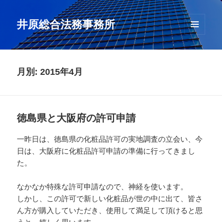
井原総合法務事務所
メニュ
ーとウ
ィジェ
ット
月別: 2015年4月
徳島県と大阪府の許可申請
一昨日は、徳島県の化粧品許可の実地調査の立会い、今
日は、大阪府に化粧品許可申請の準備に行ってきまし
た。
なかなか特殊な許可申請なので、神経を使います。
しかし、この許可で新しい化粧品が世の中に出て、皆さ
ん方が購入していただき、使用して満足して頂けると思