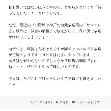
私も嫌いではないほうですので、どちらかというと「待
ってました！！」という方です。
ただ、最近のプロ野球は神戸の地元放送局の「サンテレ
ビ」以外は、試合の最後まで放送がなく、良い所で放送
が終わってしまいます・・・
地デジは、画質は劣るそうですが同チャンネルで２放送
が可能のようです（ＮＨＫはたまにやっています。）。
民放はなぜやらないのでしょうか？広告の関係ですか
ね・・・。ぜひともやってほしいものです。
今日は、ただこれだけが言いたくてブログを書きました
＾＾
投
2015年4月3日
カ
未分類
コメントをどうぞ
稿
テ