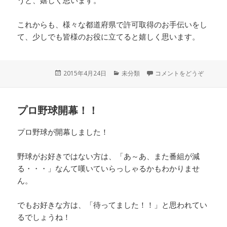
うと、嬉しく思います。
これからも、様々な都道府県で許可取得のお手伝いをし
て、少しでも皆様のお役に立てると嬉しく思います。
投
2015年4月24日
カ
未分類
コメントをどうぞ
稿
テ
日:
ゴ
リ
プロ野球開幕！！
ー
プロ野球が開幕しました！
野球がお好きではない方は、「あ～あ、また番組が減
る・・・」なんて嘆いていらっしゃるかもわかりませ
ん。
でもお好きな方は、「待ってました！！」と思われてい
るでしょうね！