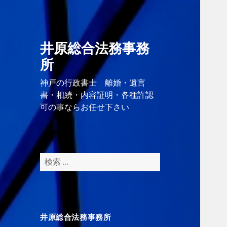
井原総合法務事務
所
神戸の行政書士 離婚・遺言
書・相続・内容証明・各種許認
可の事ならお任せ下さい
検
索
:
井原総合法務事務所