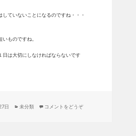
はしていないことになるのですね・・・
短いものですね。
１日は大切にしなければならないです
27日
カ
未分類
コメントをどうぞ
テ
ゴ
リ
ー