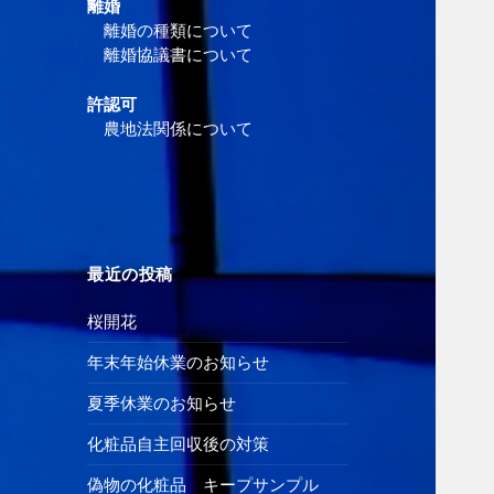
離婚
離婚の種類について
離婚協議書について
許認可
農地法関係について
最近の投稿
桜開花
年末年始休業のお知らせ
夏季休業のお知らせ
化粧品自主回収後の対策
偽物の化粧品 キープサンプル