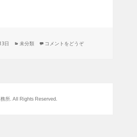
13日
カ
未分類
コメントをどうぞ
テ
ゴ
リ
ー
事務所
. All Rights Reserved.