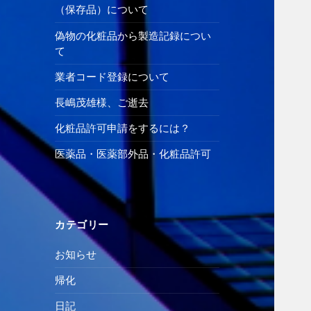
（保存品）について
偽物の化粧品から製造記録につい
て
業者コード登録について
長嶋茂雄様、ご逝去
化粧品許可申請をするには？
医薬品・医薬部外品・化粧品許可
カテゴリー
お知らせ
帰化
日記