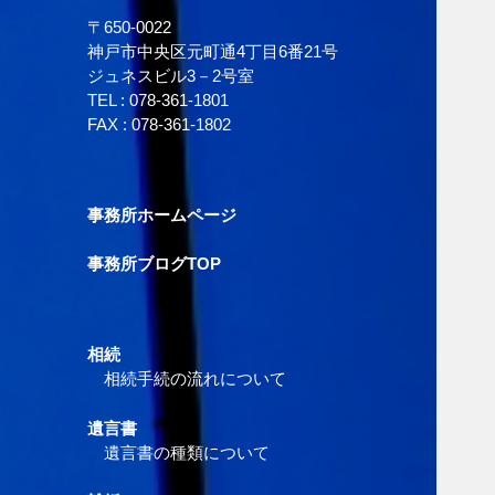
〒650-0022
神戸市中央区元町通4丁目6番21号
ジュネスビル3－2号室
TEL :
078-361-1801
FAX : 078-361-1802
事務所ホームページ
事務所ブログTOP
相続
相続手続の流れについて
遺言書
遺言書の種類について