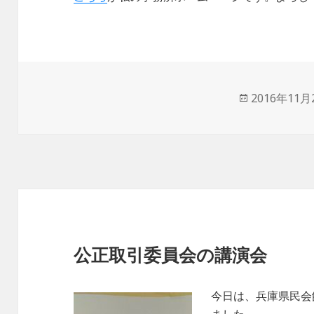
投
2016年11月
稿
日:
公正取引委員会の講演会
今日は、兵庫県民会