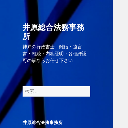
井原総合法務事務
所
神戸の行政書士 離婚・遺言
書・相続・内容証明・各種許認
可の事ならお任せ下さい
検
索
:
井原総合法務事務所