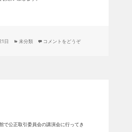
21日
カ
未分類
コメントをどうぞ
テ
ゴ
リ
ー
館で公正取引委員会の講演会に行ってき