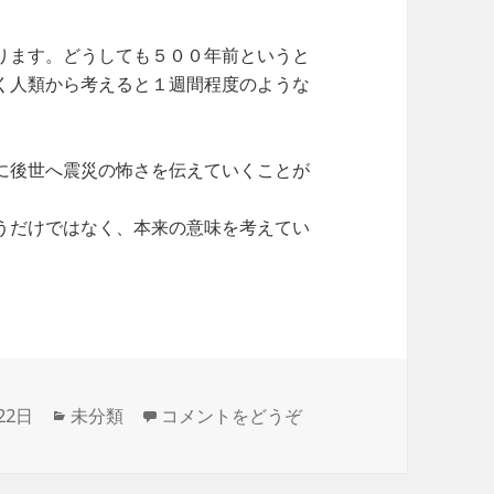
ります。どうしても５００年前というと
く人類から考えると１週間程度のような
に後世へ震災の怖さを伝えていくことが
うだけではなく、本来の意味を考えてい
22日
カ
未分類
コメントをどうぞ
テ
ゴ