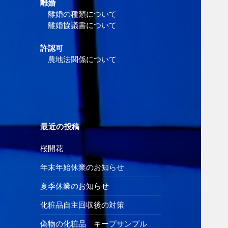
離婚
離婚の種類について
離婚協議書について
許認可
農地法関係について
最近の投稿
桜開花
年末年始休業のお知らせ
夏季休業のお知らせ
化粧品自主回収後の対策
偽物の化粧品 キープサンプル