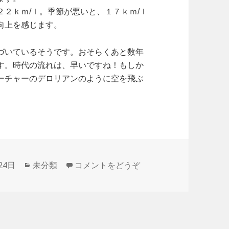
２ｋｍ/ｌ。季節が悪いと、１７ｋｍ/ｌ
向上を感じます。
づいているそうです。おそらくあと数年
す。時代の流れは、早いですね！もしか
ーチャーのデロリアンのように空を飛ぶ
24日
カ
未分類
コメントをどうぞ
テ
ゴ
リ
ー