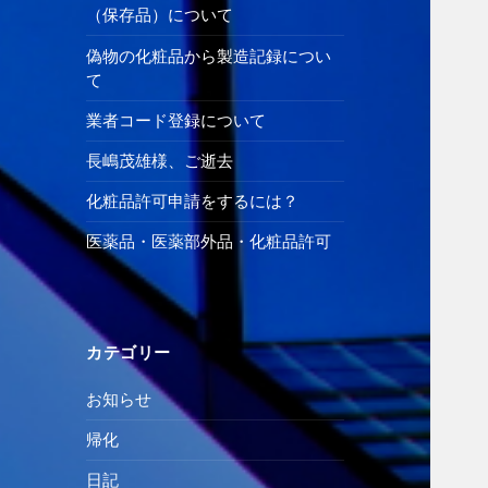
（保存品）について
偽物の化粧品から製造記録につい
て
業者コード登録について
長嶋茂雄様、ご逝去
化粧品許可申請をするには？
医薬品・医薬部外品・化粧品許可
カテゴリー
お知らせ
帰化
日記