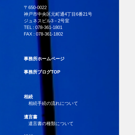
〒650-0022
神戸市中央区元町通4丁目6番21号
ジュネスビル3－2号室
TEL :
078-361-1801
FAX : 078-361-1802
事務所ホームページ
事務所ブログTOP
相続
相続手続の流れについて
遺言書
遺言書の種類について