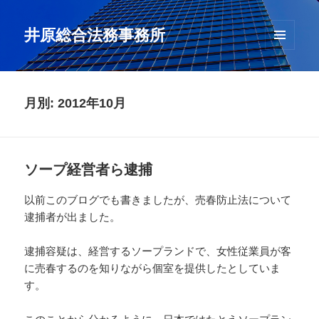
井原総合法務事務所
メニュ
ーとウ
ィジェ
ット
月別: 2012年10月
ソープ経営者ら逮捕
以前このブログでも書きましたが、売春防止法について
逮捕者が出ました。
逮捕容疑は、経営するソープランドで、女性従業員が客
に売春するのを知りながら個室を提供したとしていま
す。