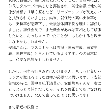
仲良しグループの集まりと揶揄され、閣僚会議で他の閣
僚が首相より早く座るなど、リーダーシップが見えない
と批判されていました。結果、就任時の高い支持率か
ら、支持率が急降下し、最後は体調不良を理由に辞任し
ました。辞任会見で、また機会があれば首相として頑張
りたいと、おっしゃっていたことが、もしかすると現実
になるかもしれません。
安部さんは、マスコミからは右派（国家主義、民族主
義、国粋主義）と言われているようです。今の日本に
は、必要な思想かもしれません。
しかし、何事も行き過ぎはいけません。ちょうど良いバ
ランスが取れるような政権が必要だと思います。（安部
首相の時に、田中真紀子議員が、安部坊ちゃんが、右に
とっとっとと傾きだしたら、それを修正してあげなけれ
ばいけません、なんて言ってたように思います）
さて最近の政権は、