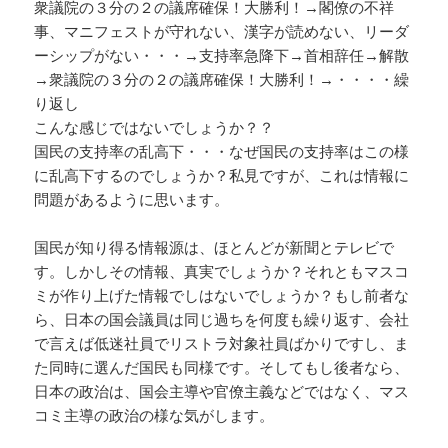
衆議院の３分の２の議席確保！大勝利！→閣僚の不祥
事、マニフェストが守れない、漢字が読めない、リーダ
ーシップがない・・・→支持率急降下→首相辞任→解散
→衆議院の３分の２の議席確保！大勝利！→・・・・繰
り返し
こんな感じではないでしょうか？？
国民の支持率の乱高下・・・なぜ国民の支持率はこの様
に乱高下するのでしょうか？私見ですが、これは情報に
問題があるように思います。
国民が知り得る情報源は、ほとんどが新聞とテレビで
す。しかしその情報、真実でしょうか？それともマスコ
ミが作り上げた情報でしはないでしょうか？もし前者な
ら、日本の国会議員は同じ過ちを何度も繰り返す、会社
で言えば低迷社員でリストラ対象社員ばかりですし、ま
た同時に選んだ国民も同様です。そしてもし後者なら、
日本の政治は、国会主導や官僚主義などではなく、マス
コミ主導の政治の様な気がします。