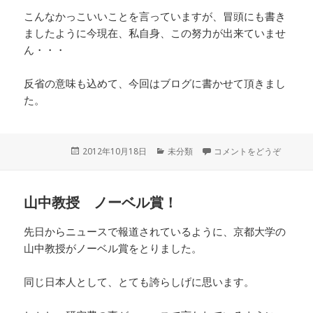
こんなかっこいいことを言っていますが、冒頭にも書き
ましたように今現在、私自身、この努力が出来ていませ
ん・・・
反省の意味も込めて、今回はブログに書かせて頂きまし
た。
投
2012年10月18日
カ
未分類
コメントをどうぞ
稿
テ
日:
ゴ
リ
山中教授 ノーベル賞！
ー
先日からニュースで報道されているように、京都大学の
山中教授がノーベル賞をとりました。
同じ日本人として、とても誇らしげに思います。