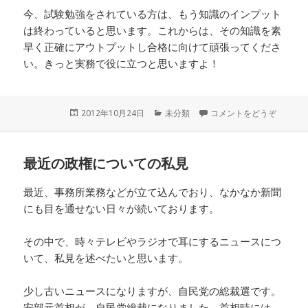
今、試験勉強をされている方は、もう知識のインプット
は終わっていると思います。これからは、その知識を素
早く正確にアウトプットし合格に向けて頑張ってくださ
い。きっと実務で役に立つと思いますよ！
投
2012年10月24日
カ
未分類
コメントをどうぞ
稿
テ
日:
ゴ
リ
最近の政権についての私見
ー
最近、事務所業務などが立て込んでおり、なかなか新聞
にも目を通せない日々が続いております。
その中で、時々テレビやラジオで耳にするニュースにつ
いて、私見を述べたいと思います。
少し古いニュースになりますが、自民党の総裁選です。
安部元首相が、自民党総裁になりました。首相時には、