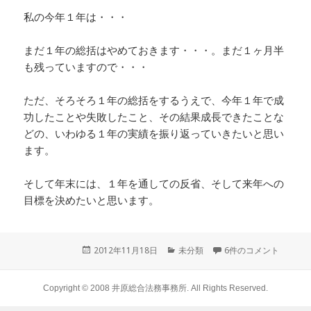
私の今年１年は・・・
まだ１年の総括はやめておきます・・・。まだ１ヶ月半
も残っていますので・・・
ただ、そろそろ１年の総括をするうえで、今年１年で成
功したことや失敗したこと、その結果成長できたことな
どの、いわゆる１年の実績を振り返っていきたいと思い
ます。
そして年末には、１年を通しての反省、そして来年への
目標を決めたいと思います。
投
2012年11月18日
カ
未分類
6件のコメント
稿
テ
日:
ゴ
リ
Copyright © 2008
井原総合法務事務所
. All Rights Reserved.
ー