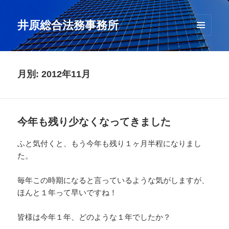
井原総合法務事務所
メニュ
ーとウ
ィジェ
ット
月別: 2012年11月
今年も残り少なくなってきました
ふと気付くと、もう今年も残り１ヶ月半程になりまし
た。
毎年この時期になると言っているような気がしますが、
ほんと１年って早いですね！
皆様は今年１年、どのような１年でしたか？