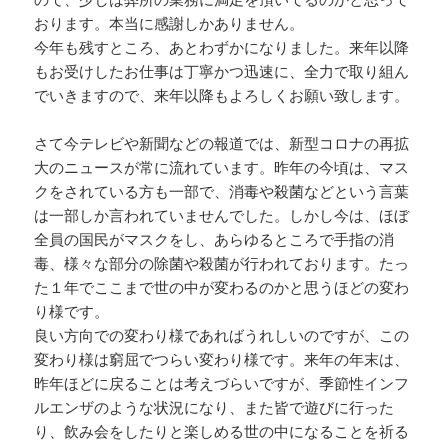
おります。本当に感謝しかありません。
今年も残すところ、あとわずかになりました。来年以降
もお受けしたお仕事は丁寧かつ迅速に、全力で取り組ん
でいきますので、来年以降もよろしくお願い致します。
さて今テレビや新聞などの報道では、新型コロナの再拡
大のニュースが常に流れています。昨年の今頃は、マス
クをされている方も一部で、消毒や殺菌などという言葉
は一部しか言われていませんでした。しかし今は、ほぼ
全員の国民がマスクをし、あらゆるところで手指の消
毒、様々な部分の除菌や殺菌が行われております。たっ
た１年でここまで世の中が変わるのかと思うほどの変わ
り様です。
良い方向での変わり様であればうれしいのですが、この
変わり様は窮屈でつらい変わり様です。来年の年末は、
昨年ほどに戻ることは考えづらいですが、季節性インフ
ルエンザのような状況になり、また皆で遊びに行った
り、飲み会をしたりと楽しめる世の中になることを祈る