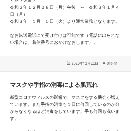
＜冬季休業＞
令和２年１２月２８日（月）午後 ～ 令和３年１月４
日（月）
令和３年 １月 ５日（火）より通常業務となります。
なお転送電話にて受け付けは可能です（電話に出られな
い場合は、着信番号におかけなおします）。
投
2020年12月22日
カ
未分類
稿
テ
日:
ゴ
リ
マスクや手指の消毒による肌荒れ
ー
新型コロナウィルスの影響で、マスクをする機会が増え
ています。また手指の消毒も１日に何回しているのか分
からなくなるほど消毒をしています。手も何回も洗いま
す。