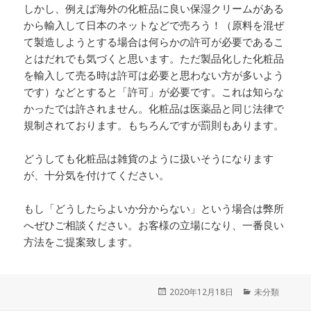
しかし、例えば海外の化粧品に良い保湿クリームがある
から輸入して日本のネットなどで売ろう！（原料を混ぜ
て製造しようとする場合は何らかの許可が必要であるこ
とはだれでも気づくと思います。ただ製品化した化粧品
を輸入して売る時は許可は必要と思わない方が多いよう
です）などとすると「許可」が必要です。これは知らな
かったでは許されません。化粧品は医薬品と同じ法律で
規制されております。もちろんですが罰則もあります。
どうしても化粧品は雑貨のように扱いそうになります
が、十分気を付けてください。
もし「どうしたらよいか分からない」という場合は弊所
へぜひご相談ください。お客様の立場になり、一番良い
方法をご提案致します。
投
2020年12月18日
カ
未分類
稿
テ